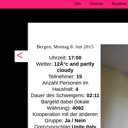
Info
Termine
Resultate
Bergen, Montag 8. Jun 2015
<
Uhrzeit:
17:00
Wetter:
12Â°c and partly
cloudy
Teilnehmer:
15
Anzahl Personen im
Haushalt:
4
Dauer des Schweigens:
02:11
Bargeld dabei (lokale
Währung):
4092
Kooperation mit der anderen
Gruppe:
Ja / Nein
Grenzvorschlag:
Unite Italy