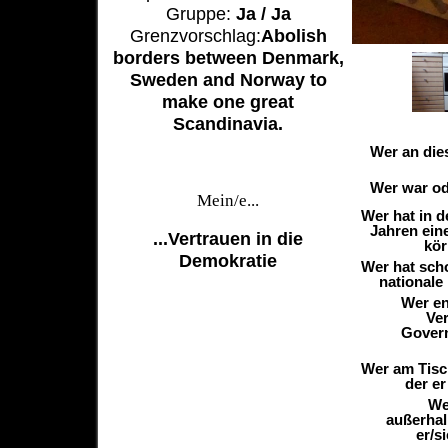
Gruppe:
Ja / Ja
Grenzvorschlag:
Abolish
borders between Denmark,
Sweden and Norway to
make one great
Scandinavia.
Wer an die
Wer war ode
Mein/e...
Wer hat in 
Jahren ein
...Vertrauen in die
kör
Demokratie
Wer hat sch
nationale
Wer en
Ver
Govern
Wer am Tisch
der er
We
außerhal
er/s