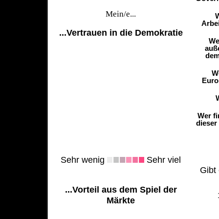
Mein/e...
W
Arbei
...Vertrauen in die Demokratie
We
auß
dem
We
Euro
Wer fi
dieser
Sehr wenig
Sehr viel
Gibt 
...Vorteil aus dem Spiel der
Märkte