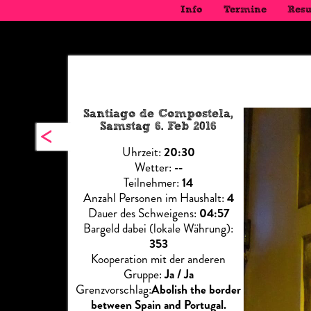
Info
Termine
Resu
Santiago de Compostela,
<
Samstag 6. Feb 2016
Uhrzeit:
20:30
Wetter:
--
Teilnehmer:
14
Anzahl Personen im Haushalt:
4
Dauer des Schweigens:
04:57
Bargeld dabei (lokale Währung):
353
Kooperation mit der anderen
Gruppe:
Ja / Ja
Grenzvorschlag:
Abolish the border
between Spain and Portugal.