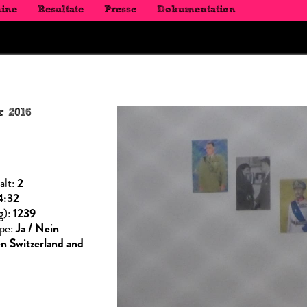
ine
Resultate
Presse
Dokumentation
r 2016
alt:
2
4:32
g):
1239
ppe:
Ja / Nein
n Switzerland and