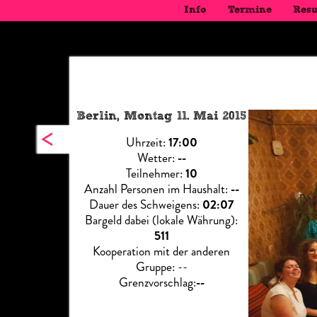
Info
Termine
Resu
Berlin, Montag 11. Mai 2015
<
Uhrzeit:
17:00
Wetter:
--
Teilnehmer:
10
Anzahl Personen im Haushalt:
--
Dauer des Schweigens:
02:07
Bargeld dabei (lokale Währung):
511
Kooperation mit der anderen
Gruppe: --
Grenzvorschlag:
--